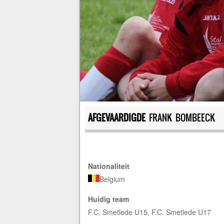
AFGEVAARDIGDE
FRANK BOMBEECK
Nationaliteit
Belgium
Huidig team
F.C. Smetlede U15, F.C. Smetlede U17