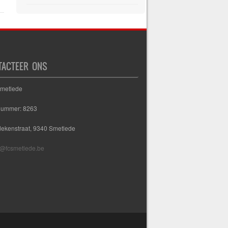
TACTEER ONS
Smetlede
nummer: 8263
dekenstraat, 9340 Smetlede
@fcsmetlede.be