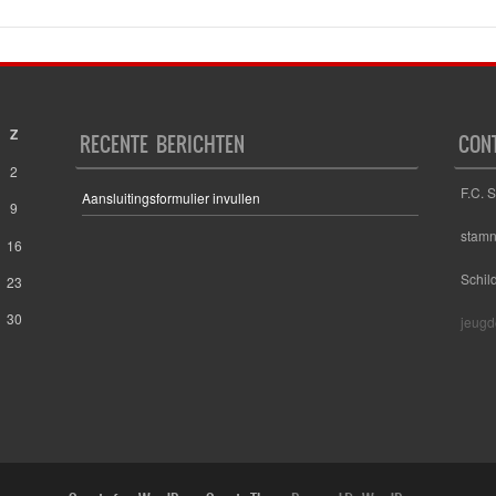
Z
RECENTE BERICHTEN
CON
2
F.C. 
Aansluitingsformulier invullen
9
stam
16
Schil
23
30
jeugd