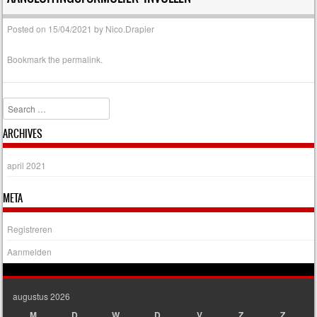
Posted on
15/04/2021
by
Nico.Drapier
Bookmark the
permalink
.
Search
ARCHIVES
april 2021
META
Registreren
Aanmelden
augustus 2026
M
D
W
D
V
Z
Z