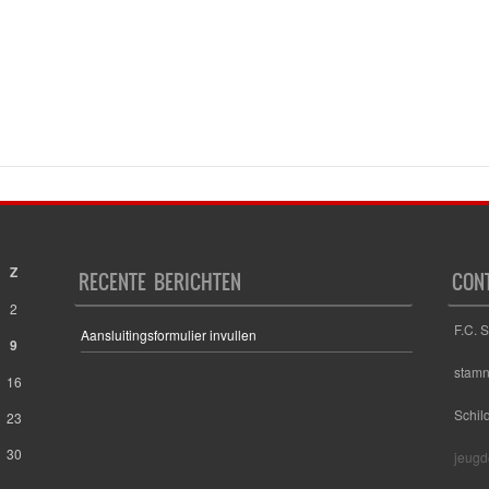
Z
RECENTE BERICHTEN
CON
2
F.C. 
Aansluitingsformulier invullen
9
stam
16
Schil
23
30
jeugd