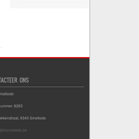
TACTEER ONS
Smetlede
nummer: 8263
dekenstraat, 9340 Smetlede
@fcsmetlede.be