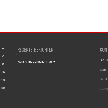
Z
RECENTE BERICHTEN
CON
2
F.C. 
Aansluitingsformulier invullen
9
stam
16
Schil
23
30
jeugd