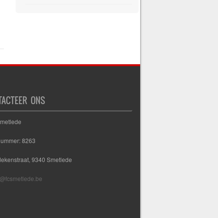
TACTEER ONS
Smetlede
nummer: 8263
dekenstraat, 9340 Smetlede
@fcsmetlede.be