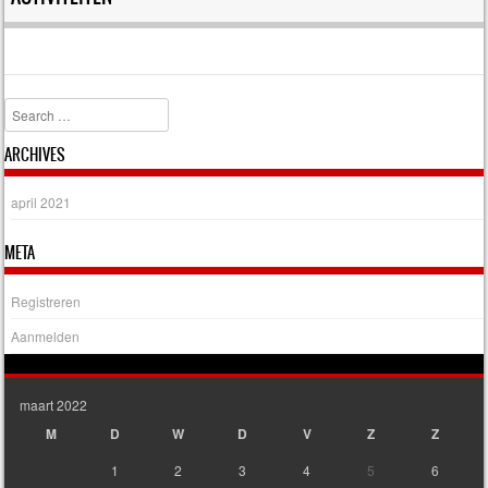
Search
ARCHIVES
april 2021
META
Registreren
Aanmelden
maart 2022
M
D
W
D
V
Z
Z
1
2
3
4
5
6