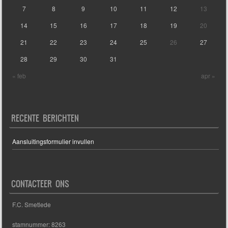
7
8
9
10
11
12
13
14
15
16
17
18
19
20
21
22
23
24
25
26
27
28
29
30
31
« feb
apr »
RECENTE BERICHTEN
Aansluitingsformulier invullen
CONTACTEER ONS
F.C. Smetlede
stamnummer: 8263